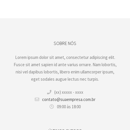
SOBRE NÓS
Lorem ipsum dolor sit amet, consectetur adipiscing elit.
Fusce sit amet sapien id ante varius ornare. Nam lobortis,
nisi vel dapibus lobortis, libero enim ullamcorper ipsum,
eget sodales augue lectus nec turpis.
(xx) xxxxx - xxxx
contato@suaempresa.com.br
09:00 às 18:00