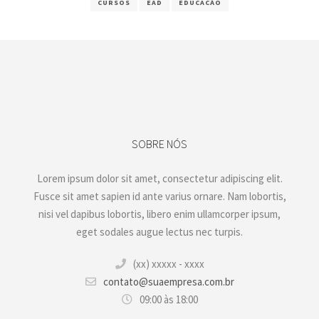
CURSOS
EAD
EDUCACÃO
SOBRE NÓS
Lorem ipsum dolor sit amet, consectetur adipiscing elit.
Fusce sit amet sapien id ante varius ornare. Nam lobortis,
nisi vel dapibus lobortis, libero enim ullamcorper ipsum,
eget sodales augue lectus nec turpis.
(xx) xxxxx - xxxx
contato@suaempresa.com.br
09:00 às 18:00