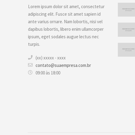
Lorem ipsum dolor sit amet, consectetur
adipiscing elit. Fusce sit amet sapien id
ante varius ornare. Nam lobortis, nisi vel
dapibus lobortis, libero enim ullamcorper
ipsum, eget sodales augue lectus nec
turpis.
(xx) xxxxx - xxxx
contato@suaempresa.com.br
09:00 às 18:00